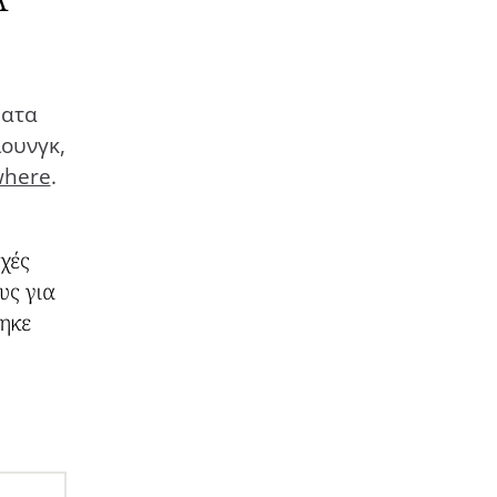
ματα
ιουνγκ,
where
.
χές
υς για
τηκε