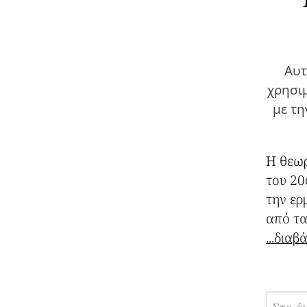
Αυτ
χρησιμ
με τη
Η θεωρ
του 20
την ερ
από τα
...δια