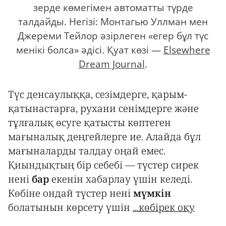
зерде көмегімен автоматты түрде
талдайды. Негізі: Монтагью Уллман мен
Джереми Тейлор әзірлеген «егер бұл түс
менікі болса» әдісі. Қуат көзі —
Elsewhere
Dream Journal
.
Түс денсаулыққа, сезімдерге, қарым-
қатынастарға, рухани сенімдерге және
тұлғалық өсуге қатысты көптеген
мағыналық деңгейлерге ие. Алайда бұл
мағыналарды талдау оңай емес.
Қиындықтың бір себебі — түстер сирек
нені
бар
екенін хабарлау үшін келеді.
Көбіне ондай түстер нені
мүмкін
болатынын көрсету үшін
...көбірек оқу