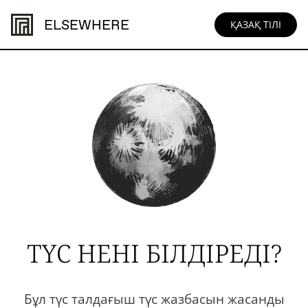
ELSEWHERE
ҚАЗАҚ ТІЛІ
ТҮС НЕНІ БІЛДІРЕДІ?
Бұл түс талдағыш түс жазбасын жасанды